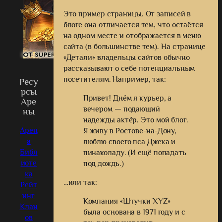
Это пример страницы. От записей в
блоге она отличается тем, что остаётся
на одном месте и отображается в меню
сайта (в большинстве тем). На странице
«Детали» владельцы сайтов обычно
рассказывают о себе потенциальным
посетителям. Например, так:
Ресу
рсы
Привет! Днём я курьер, а
Аре
вечером — подающий
ны
надежды актёр. Это мой блог.
Арен
Я живу в Ростове-на-Дону,
а
люблю своего пса Джека и
Библ
пинаколаду. (И ещё попадать
иоте
под дождь.)
ка
…или так:
Рейт
инг
Компания «Штучки XYZ»
Клан
была основана в 1971 году и с
ов