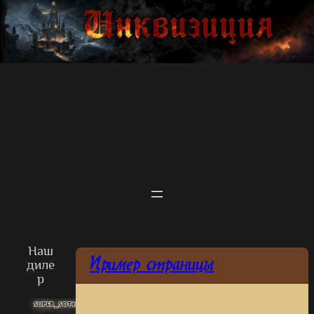
Перейти
к
содержимому
Наш
диле
Пример страницы
р